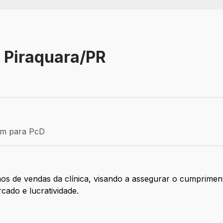
 Piraquara/PR
Efetivo
ém para PcD
para PcD
nos de vendas da clínica, visando a assegurar o cumprimen
cado e lucratividade.