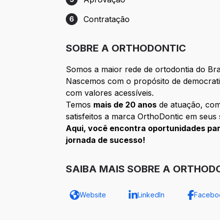
Etapa 5: Aprovação
Contratação
6
Etapa 6: Contratação
SOBRE A ORTHODONTIC
Somos a maior rede de ortodontia do Bras
Nascemos com o propósito de democratiz
com valores acessíveis.
Temos
mais de 20 anos
de atuação, co
satisfeitos a marca OrthoDontic em seus 
Aqui, você encontra oportunidades par
jornada de sucesso!
SAIBA MAIS SOBRE A ORTHODO
Website
LinkedIn
Facebo