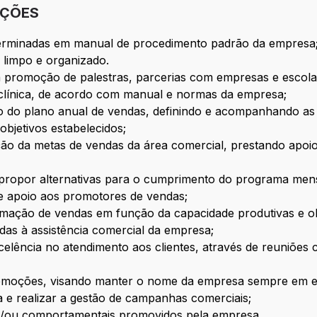
IÇÕES
eterminadas em manual de procedimento padrão da empresa
 limpo e organizado.
a promoção de palestras, parcerias com empresas e escolas
 clínica, de acordo com manual e normas da empresa;
o do plano anual de vendas, definindo e acompanhando as m
bjetivos estabelecidos;
uição da metas de vendas da área comercial, prestando apo
 propor alternativas para o cumprimento do programa men
de apoio aos promotores de vendas;
amação de vendas em função da capacidade produtivas e o
adas à assistência comercial da empresa;
elência no atendimento aos clientes, através de reuniões 
 promoções, visando manter o nome da empresa sempre em 
a e realizar a gestão de campanhas comerciais;
s e/ou comportamentais promovidos pela empresa.