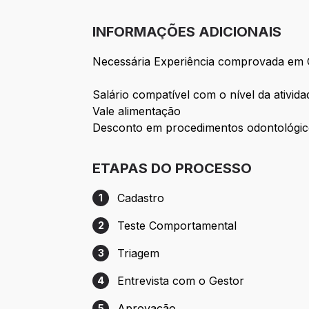
INFORMAÇÕES ADICIONAIS
Necessária Experiência comprovada em C
Salário compatível com o nível da ativid
Vale alimentação
Desconto em procedimentos odontológi
ETAPAS DO PROCESSO
Cadastro
1
Etapa 1: Cadastro
Teste Comportamental
2
Etapa 2: Teste Comportamental
Triagem
3
Etapa 3: Triagem
Entrevista com o Gestor
4
Etapa 4: Entrevista com o Gestor
Aprovação
5