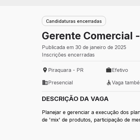
Candidaturas encerradas
Gerente Comercial -
Publicada em 30 de janeiro de 2025
Inscrições encerradas
Piraquara - PR
Efetivo
Local de trabalho: Piraquara - PR
Tipo de vaga: 
Presencial
Vaga tamb
Modelo de trabalho: Presencial
Vaga também 
DESCRIÇÃO DA VAGA
Planejar e gerenciar a execução dos pla
de 'mix' de produtos, participação de mer